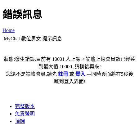
錯誤訊息
Home
MyChat 數位男女 提示訊息
狀態:發生錯誤,目前有 10001 人上線，論壇上線會員數已經達
到最大值 10000 ,請稍後再來!
您還不是論壇會員,請先
註冊
或
登入
---同時頁面將在5秒後
跳到登入界面!
完整版本
免責聲明
頂端