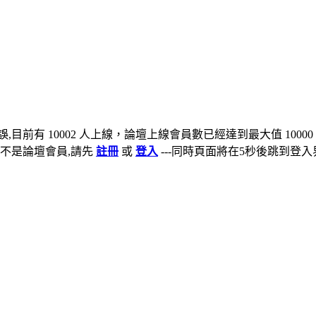
,目前有 10002 人上線，論壇上線會員數已經達到最大值 10000
不是論壇會員,請先
註冊
或
登入
---同時頁面將在5秒後跳到登入