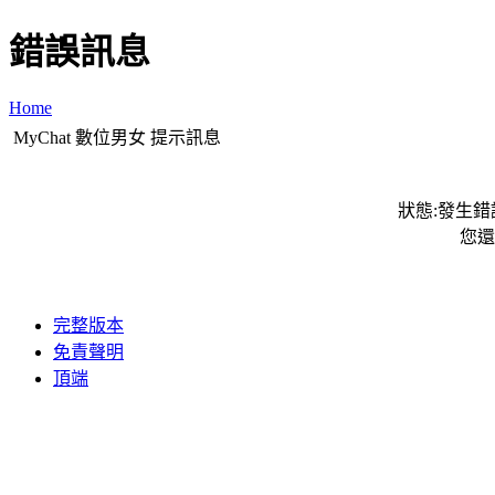
錯誤訊息
Home
MyChat 數位男女 提示訊息
狀態:發生錯誤
您還
完整版本
免責聲明
頂端