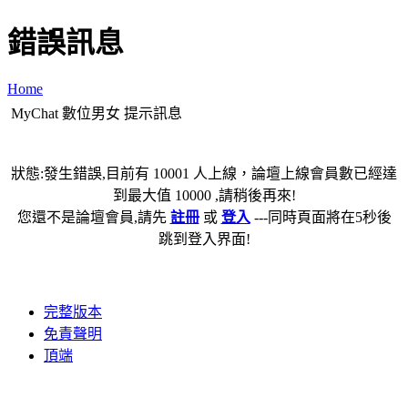
錯誤訊息
Home
MyChat 數位男女 提示訊息
狀態:發生錯誤,目前有 10001 人上線，論壇上線會員數已經達
到最大值 10000 ,請稍後再來!
您還不是論壇會員,請先
註冊
或
登入
---同時頁面將在5秒後
跳到登入界面!
完整版本
免責聲明
頂端