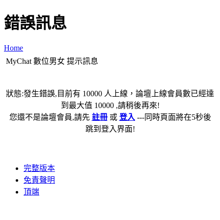
錯誤訊息
Home
MyChat 數位男女 提示訊息
狀態:發生錯誤,目前有 10000 人上線，論壇上線會員數已經達
到最大值 10000 ,請稍後再來!
您還不是論壇會員,請先
註冊
或
登入
---同時頁面將在5秒後
跳到登入界面!
完整版本
免責聲明
頂端