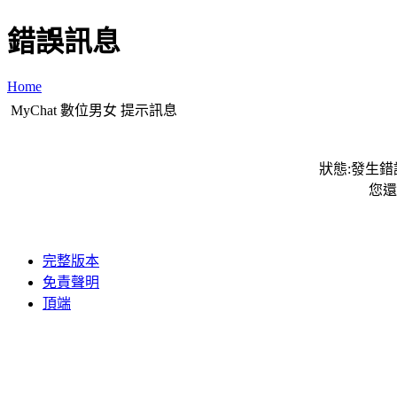
錯誤訊息
Home
MyChat 數位男女 提示訊息
狀態:發生錯誤
您還
完整版本
免責聲明
頂端