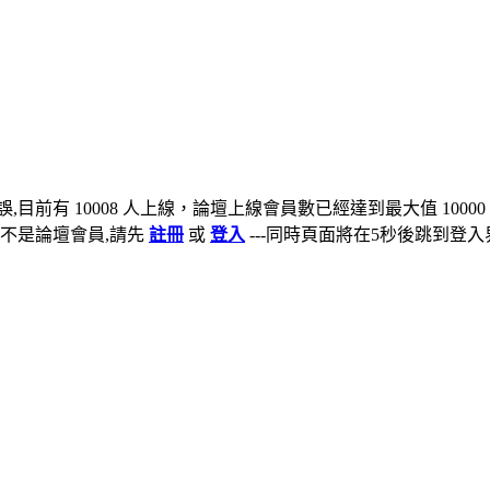
,目前有 10008 人上線，論壇上線會員數已經達到最大值 10000
不是論壇會員,請先
註冊
或
登入
---同時頁面將在5秒後跳到登入