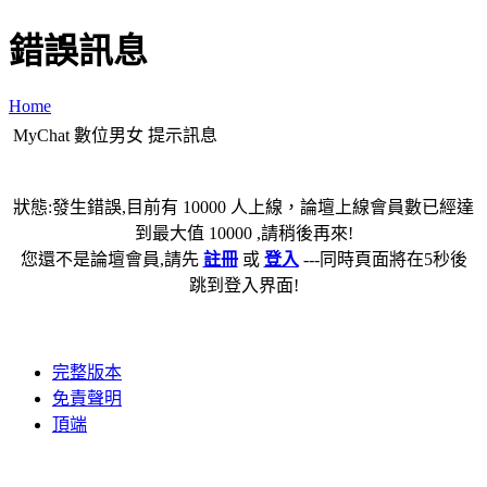
錯誤訊息
Home
MyChat 數位男女 提示訊息
狀態:發生錯誤,目前有 10000 人上線，論壇上線會員數已經達
到最大值 10000 ,請稍後再來!
您還不是論壇會員,請先
註冊
或
登入
---同時頁面將在5秒後
跳到登入界面!
完整版本
免責聲明
頂端