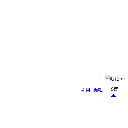
x
0
9樓
引用
|
編輯
▲