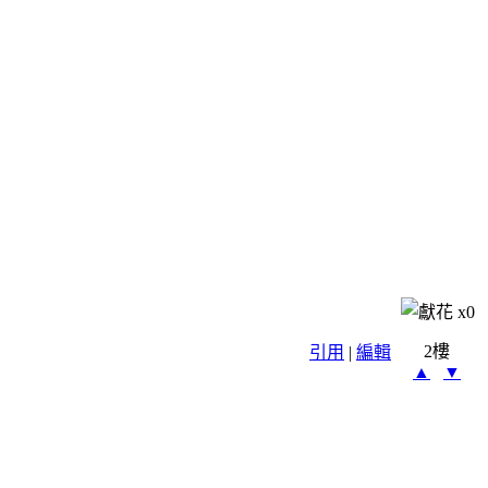
x
0
2樓
引用
|
編輯
▲
▼