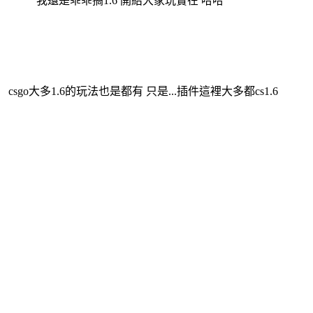
我還是乖乖搞1.6 開給大家玩實在 哈哈
csgo大多1.6的玩法也是都有 只是...插件這裡大多都cs1.6