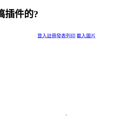
 搞插件的?
登入
註冊
發表
列印
載入圖片