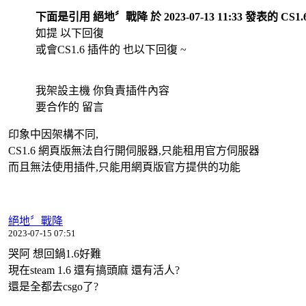
下面是引用 絕地〞戰降 於 2023-07-13 11:33 發表的 C
如提 以下回復
或會CS1.6 插件的 也以下回復 ~
我架設主機 你負責插件內容
要合作的 留言
印象中因架構不同,
CS1.6 網頁版無法自行開伺服器,只能租用官方伺服器
而且無法使用插件,只能用網頁版官方提供的功能
絕地〞戰降
2023-07-15 07:51
哭阿 想回鍋1.6好難
現在steam 1.6 還有搞頭麻 還有活人?
還是全都去csgo了?