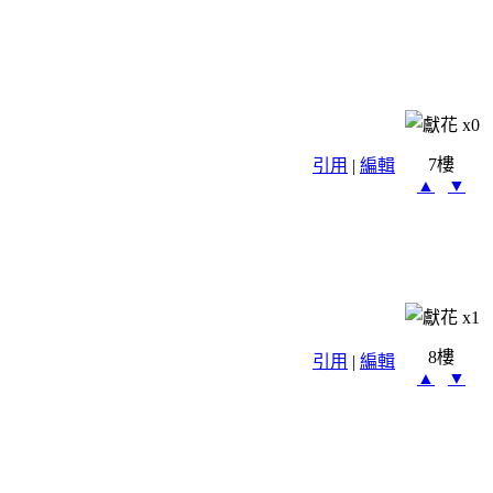
x
0
7樓
引用
|
編輯
▲
▼
x
1
8樓
引用
|
編輯
▲
▼