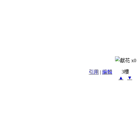
x
0
3樓
引用
|
編輯
▲
▼