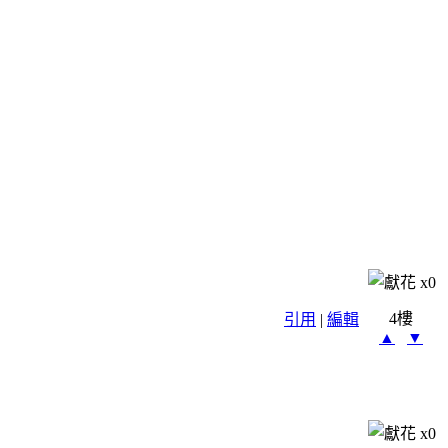
x
0
4樓
引用
|
編輯
▲
▼
x
0