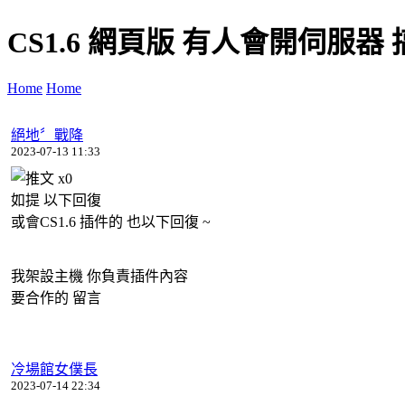
CS1.6 網頁版 有人會開伺服器
Home
Home
絕地〞戰降
2023-07-13 11:33
x
0
如提 以下回復
或會CS1.6 插件的 也以下回復 ~
我架設主機 你負責插件內容
要合作的 留言
冷場館女僕長
2023-07-14 22:34