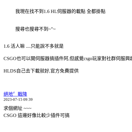
我現在找不到1.6 HL伺服器的載點 全都掛點
搜尋也搜尋不到~"~
1.6 活人嘛 ....只能說不多就是
CSGO也可以開伺服器搞插件阿,但感覺csgo玩家對社群伺服
HLDS自己去下載就好,官方免費提供
絕地〞戰降
2023-07-15 09:39
求個網址 ~~~
CSGO 這邊好像比較少插件可搞