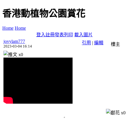
香港動植物公園賞花
Home
Home
登入
註冊
發表
列印
載入圖片
jovylam777
引用
|
編輯
樓主
2023-03-04 16:14
x
0
x
0