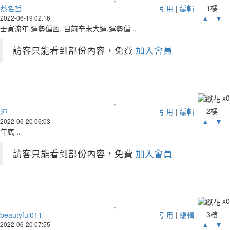
1樓
蔡名哲
引用
|
編輯
▲
▼
2022-06-19 02:16
壬寅流年,運勢偏凶, 目前辛未大運,運勢偏 ..
訪客只能看到部份內容，免費
加入會員
x
0
2樓
蟬
引用
|
編輯
▲
▼
2022-06-20 06:03
年底 ..
訪客只能看到部份內容，免費
加入會員
x
0
3樓
beautyful011
引用
|
編輯
▲
▼
2022-06-20 07:55