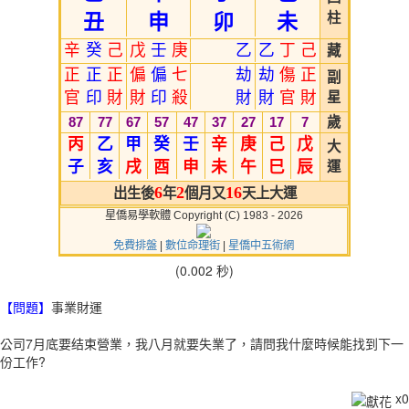
丑
申
卯
未
柱
辛
癸
己
戊
壬
庚
乙
乙
丁
己
藏
正
正
正
偏
偏
七
劫
劫
傷
正
副
官
印
財
財
印
殺
財
財
官
財
星
87
77
67
57
47
37
27
17
7
歲
丙
乙
甲
癸
壬
辛
庚
己
戊
大
子
亥
戌
酉
申
未
午
巳
辰
運
6
2
16
出生後
年
個月又
天上大運
星僑易學軟體 Copyright (C) 1983 - 2026
免費排盤
|
數位命理街
|
星僑中五術網
(0.002 秒)
【問題】
事業財運
公司7月底要结束營業，我八月就要失業了，請問我什麼時候能找到下一
份工作?
x
0