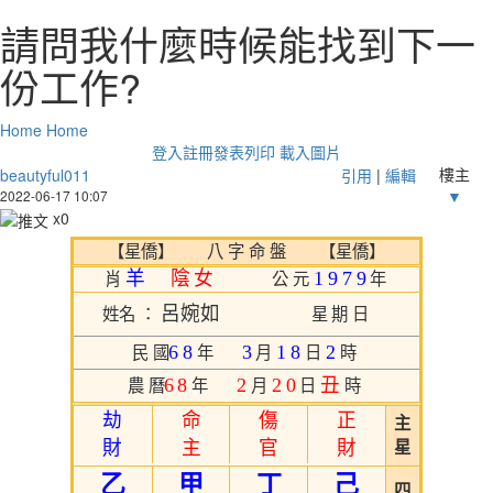
請問我什麼時候能找到下一
份工作?
Home
Home
登入
註冊
發表
列印
載入圖片
樓主
beautyful011
引用
|
編輯
▼
2022-06-17 10:07
x
0
【星僑】 八 字 命 盤 【星僑】
羊
陰女
1979
肖
公元
年
呂婉如
姓名 ：
星期日
68
3
18
2
民國
年
月
日
時
68
2
20
丑
農曆
年
月
日
時
劫
命
傷
正
主
財
主
官
財
星
乙
甲
丁
己
四