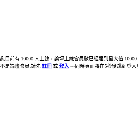
,目前有 10000 人上線，論壇上線會員數已經達到最大值 10000
不是論壇會員,請先
註冊
或
登入
---同時頁面將在5秒後跳到登入