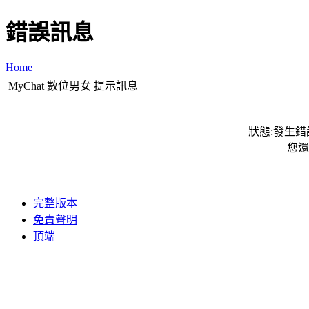
錯誤訊息
Home
MyChat 數位男女 提示訊息
狀態:發生錯誤
您還
完整版本
免責聲明
頂端