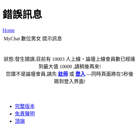
錯誤訊息
Home
MyChat 數位男女 提示訊息
狀態:發生錯誤,目前有 10003 人上線，論壇上線會員數已經達
到最大值 10000 ,請稍後再來!
您還不是論壇會員,請先
註冊
或
登入
---同時頁面將在5秒後
跳到登入界面!
完整版本
免責聲明
頂端