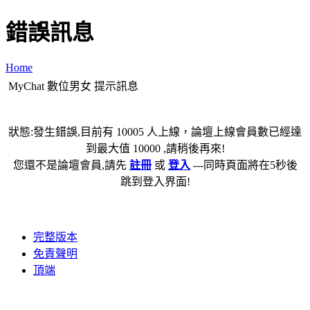
錯誤訊息
Home
MyChat 數位男女 提示訊息
狀態:發生錯誤,目前有 10005 人上線，論壇上線會員數已經達
到最大值 10000 ,請稍後再來!
您還不是論壇會員,請先
註冊
或
登入
---同時頁面將在5秒後
跳到登入界面!
完整版本
免責聲明
頂端