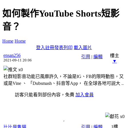
如何製作YouTube Shorts短影
音？
Home
Home
登入
註冊
發表
列印
載入圖片
ensan256
樓主
引用
|
編輯
2021-09-11 20:06
▼
x
0
社群短影音功能已風靡許久，不論是IG、FB的限時動態，又
或是Vine 、 「Dubsmash、抖音等App， 在全球各地可説大 ..
訪客只能看到部份內容，免費
加入會員
x
0
1樓
比比是隻貓
引用
|
編輯