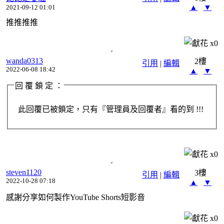
▲
▼
2021-09-12 01:01
推推推推
x
0
wanda0313
2樓
引用
|
編輯
2022-06-08 18:42
▲
▼
回 覆 鎖 定 ：
此回覆已被鎖定，只有『管理員及回覆者』看的到 !!!
x
0
steven1120
3樓
引用
|
編輯
2022-10-28 07:18
▲
▼
感謝分享如何製作YouTube Shorts短影音
x
0