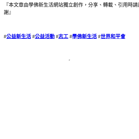
『本文章由學佛新生活網站獨立創作，分享、轉載、引用時請
謝』
#
公益新生活
#
公益活動
#
志工
#
學佛新生活
#
世界和平會