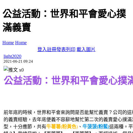
公益活動：世界和平會愛心撲
滿義賣
Home
Home
登入
註冊
發表
列印
載入圖片
light2020
2021-06-21 09:24
x
0
公益活動：世界和平會愛心撲
前年底的時候，世界和平會來詢問是否能幫忙義賣？公司的這
的義賣經驗，去年底便義不容辭地幫忙第二次的義賣愛心撲滿
型，十分應節，共有
牛薯薯(粉黃色
)
、
牛菠菠(粉藍)
這兩種。平