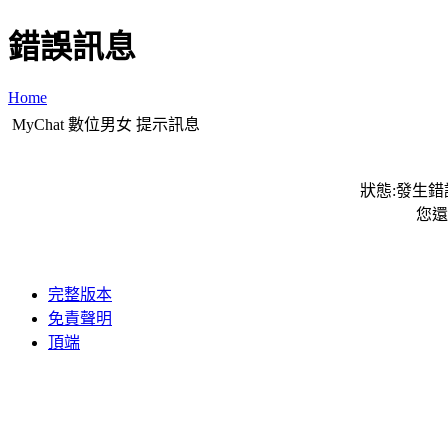
錯誤訊息
Home
MyChat 數位男女 提示訊息
狀態:發生錯誤
您還
完整版本
免責聲明
頂端