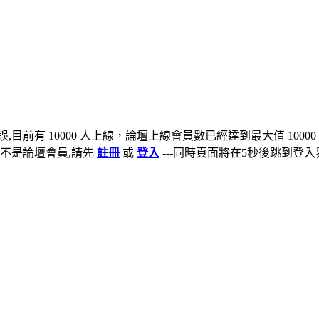
,目前有 10000 人上線，論壇上線會員數已經達到最大值 10000
不是論壇會員,請先
註冊
或
登入
---同時頁面將在5秒後跳到登入