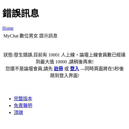
錯誤訊息
Home
MyChat 數位男女 提示訊息
狀態:發生錯誤,目前有 10001 人上線，論壇上線會員數已經達
到最大值 10000 ,請稍後再來!
您還不是論壇會員,請先
註冊
或
登入
---同時頁面將在5秒後
跳到登入界面!
完整版本
免責聲明
頂端