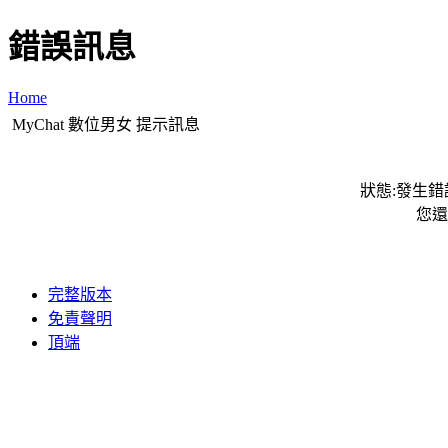
錯誤訊息
Home
MyChat 數位男女 提示訊息
狀態:發生錯誤
您還
完整版本
免責聲明
頂端