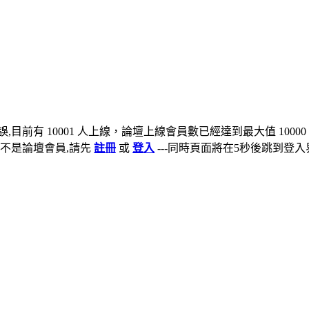
,目前有 10001 人上線，論壇上線會員數已經達到最大值 10000
不是論壇會員,請先
註冊
或
登入
---同時頁面將在5秒後跳到登入