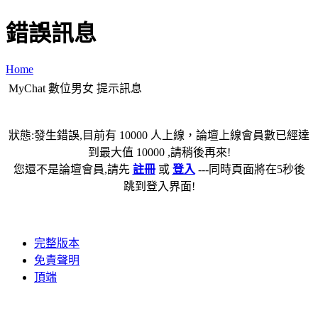
錯誤訊息
Home
MyChat 數位男女 提示訊息
狀態:發生錯誤,目前有 10000 人上線，論壇上線會員數已經達
到最大值 10000 ,請稍後再來!
您還不是論壇會員,請先
註冊
或
登入
---同時頁面將在5秒後
跳到登入界面!
完整版本
免責聲明
頂端