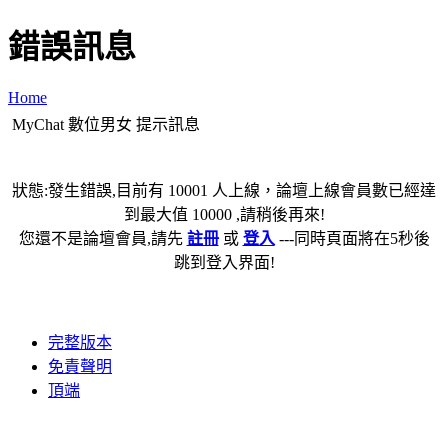
錯誤訊息
Home
MyChat 數位男女 提示訊息
狀態:發生錯誤,目前有 10001 人上線，論壇上線會員數已經達
到最大值 10000 ,請稍後再來!
您還不是論壇會員,請先
註冊
或
登入
---同時頁面將在5秒後
跳到登入界面!
完整版本
免責聲明
頂端