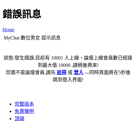
錯誤訊息
Home
MyChat 數位男女 提示訊息
狀態:發生錯誤,目前有 10001 人上線，論壇上線會員數已經達
到最大值 10000 ,請稍後再來!
您還不是論壇會員,請先
註冊
或
登入
---同時頁面將在5秒後
跳到登入界面!
完整版本
免責聲明
頂端