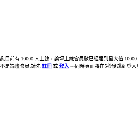
,目前有 10000 人上線，論壇上線會員數已經達到最大值 10000
不是論壇會員,請先
註冊
或
登入
---同時頁面將在5秒後跳到登入