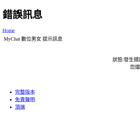
錯誤訊息
Home
MyChat 數位男女 提示訊息
狀態:發生錯誤
您還
完整版本
免責聲明
頂端