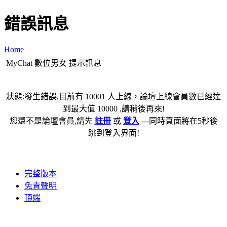
錯誤訊息
Home
MyChat 數位男女 提示訊息
狀態:發生錯誤,目前有 10001 人上線，論壇上線會員數已經達
到最大值 10000 ,請稍後再來!
您還不是論壇會員,請先
註冊
或
登入
---同時頁面將在5秒後
跳到登入界面!
完整版本
免責聲明
頂端