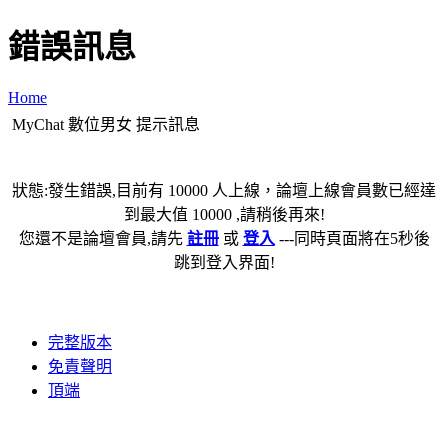
錯誤訊息
Home
MyChat 數位男女 提示訊息
狀態:發生錯誤,目前有 10000 人上線，論壇上線會員數已經達
到最大值 10000 ,請稍後再來!
您還不是論壇會員,請先
註冊
或
登入
---同時頁面將在5秒後
跳到登入界面!
完整版本
免責聲明
頂端