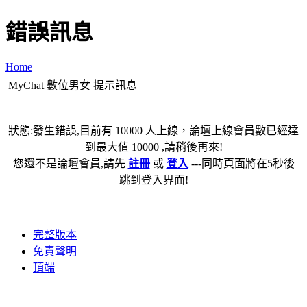
錯誤訊息
Home
MyChat 數位男女 提示訊息
狀態:發生錯誤,目前有 10000 人上線，論壇上線會員數已經達
到最大值 10000 ,請稍後再來!
您還不是論壇會員,請先
註冊
或
登入
---同時頁面將在5秒後
跳到登入界面!
完整版本
免責聲明
頂端