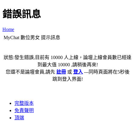
錯誤訊息
Home
MyChat 數位男女 提示訊息
狀態:發生錯誤,目前有 10000 人上線，論壇上線會員數已經達
到最大值 10000 ,請稍後再來!
您還不是論壇會員,請先
註冊
或
登入
---同時頁面將在5秒後
跳到登入界面!
完整版本
免責聲明
頂端