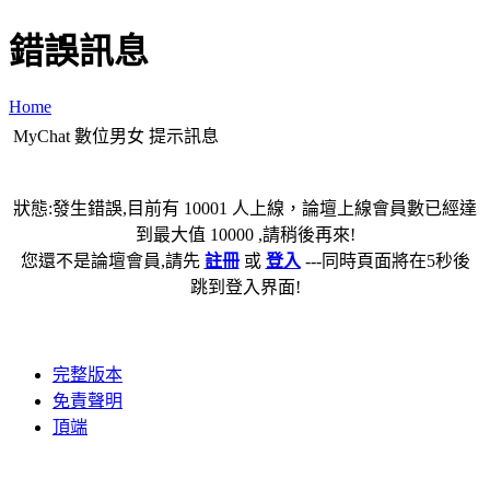
錯誤訊息
Home
MyChat 數位男女 提示訊息
狀態:發生錯誤,目前有 10001 人上線，論壇上線會員數已經達
到最大值 10000 ,請稍後再來!
您還不是論壇會員,請先
註冊
或
登入
---同時頁面將在5秒後
跳到登入界面!
完整版本
免責聲明
頂端