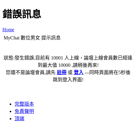
錯誤訊息
Home
MyChat 數位男女 提示訊息
狀態:發生錯誤,目前有 10001 人上線，論壇上線會員數已經達
到最大值 10000 ,請稍後再來!
您還不是論壇會員,請先
註冊
或
登入
---同時頁面將在5秒後
跳到登入界面!
完整版本
免責聲明
頂端