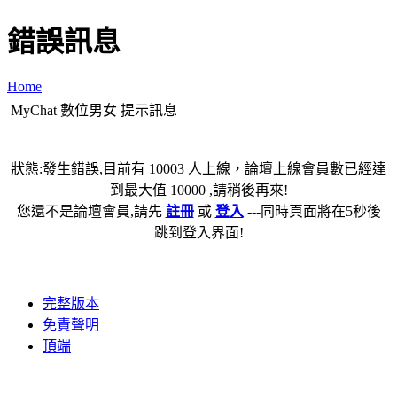
錯誤訊息
Home
MyChat 數位男女 提示訊息
狀態:發生錯誤,目前有 10003 人上線，論壇上線會員數已經達
到最大值 10000 ,請稍後再來!
您還不是論壇會員,請先
註冊
或
登入
---同時頁面將在5秒後
跳到登入界面!
完整版本
免責聲明
頂端