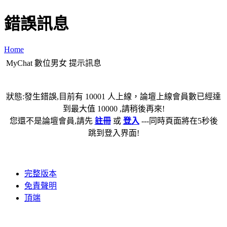
錯誤訊息
Home
MyChat 數位男女 提示訊息
狀態:發生錯誤,目前有 10001 人上線，論壇上線會員數已經達
到最大值 10000 ,請稍後再來!
您還不是論壇會員,請先
註冊
或
登入
---同時頁面將在5秒後
跳到登入界面!
完整版本
免責聲明
頂端