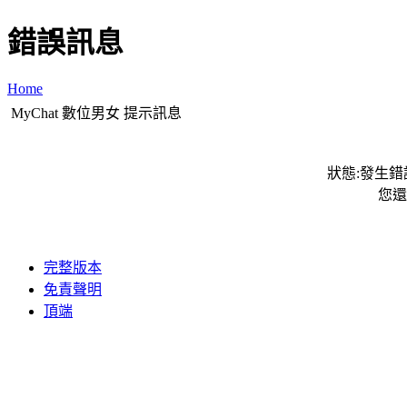
錯誤訊息
Home
MyChat 數位男女 提示訊息
狀態:發生錯誤
您還
完整版本
免責聲明
頂端