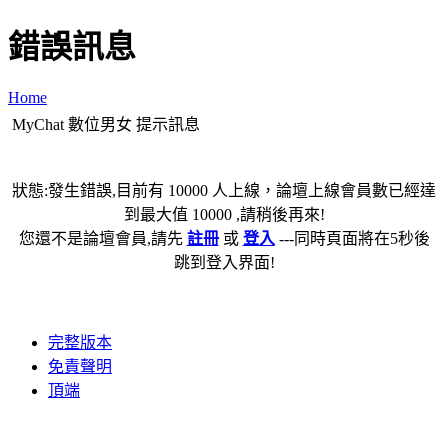
錯誤訊息
Home
MyChat 數位男女 提示訊息
狀態:發生錯誤,目前有 10000 人上線，論壇上線會員數已經達
到最大值 10000 ,請稍後再來!
您還不是論壇會員,請先
註冊
或
登入
---同時頁面將在5秒後
跳到登入界面!
完整版本
免責聲明
頂端