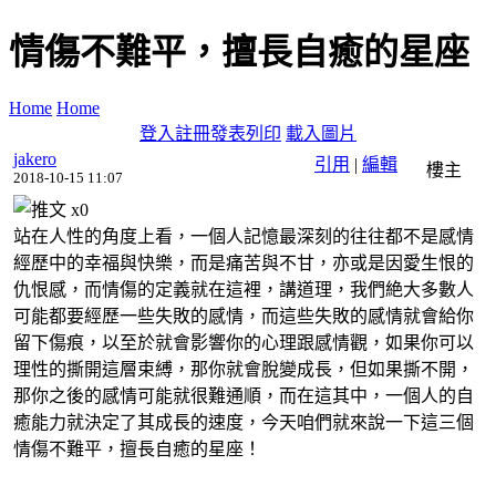
情傷不難平，擅長自癒的星座
Home
Home
登入
註冊
發表
列印
載入圖片
jakero
引用
|
編輯
樓主
2018-10-15 11:07
x
0
站在人性的角度上看，一個人記憶最深刻的往往都不是感情
經歷中的幸福與快樂，而是痛苦與不甘，亦或是因愛生恨的
仇恨感，而情傷的定義就在這裡，講道理，我們絶大多數人
可能都要經歷一些失敗的感情，而這些失敗的感情就會給你
留下傷痕，以至於就會影響你的心理跟感情觀，如果你可以
理性的撕開這層束縛，那你就會脫變成長，但如果撕不開，
那你之後的感情可能就很難通順，而在這其中，一個人的自
癒能力就決定了其成長的速度，今天咱們就來說一下這三個
情傷不難平，擅長自癒的星座！