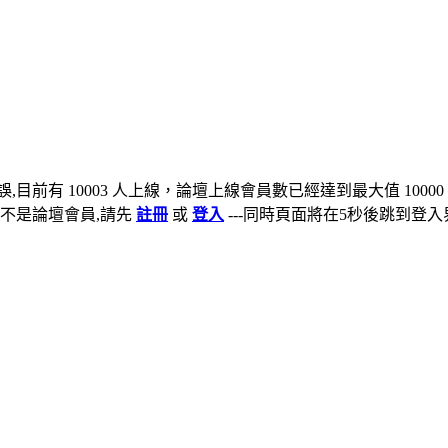
,目前有 10003 人上線，論壇上線會員數已經達到最大值 10000
不是論壇會員,請先
註冊
或
登入
---同時頁面將在5秒後跳到登入