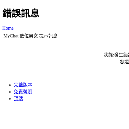
錯誤訊息
Home
MyChat 數位男女 提示訊息
狀態:發生錯誤
您還
完整版本
免責聲明
頂端