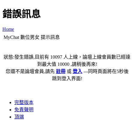
錯誤訊息
Home
MyChat 數位男女 提示訊息
狀態:發生錯誤,目前有 10097 人上線，論壇上線會員數已經達
到最大值 10000 ,請稍後再來!
您還不是論壇會員,請先
註冊
或
登入
---同時頁面將在5秒後
跳到登入界面!
完整版本
免責聲明
頂端