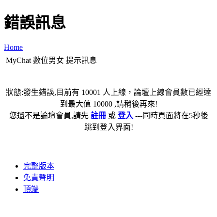
錯誤訊息
Home
MyChat 數位男女 提示訊息
狀態:發生錯誤,目前有 10001 人上線，論壇上線會員數已經達
到最大值 10000 ,請稍後再來!
您還不是論壇會員,請先
註冊
或
登入
---同時頁面將在5秒後
跳到登入界面!
完整版本
免責聲明
頂端