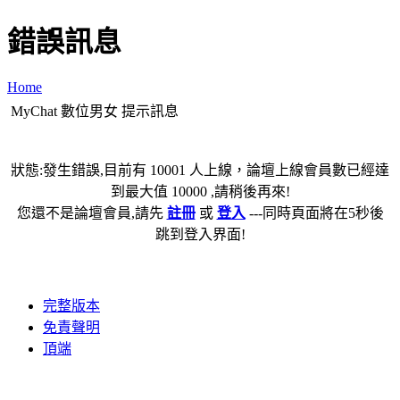
錯誤訊息
Home
MyChat 數位男女 提示訊息
狀態:發生錯誤,目前有 10001 人上線，論壇上線會員數已經達
到最大值 10000 ,請稍後再來!
您還不是論壇會員,請先
註冊
或
登入
---同時頁面將在5秒後
跳到登入界面!
完整版本
免責聲明
頂端