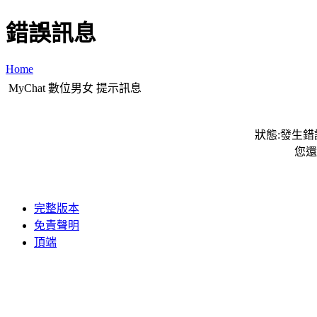
錯誤訊息
Home
MyChat 數位男女 提示訊息
狀態:發生錯誤
您還
完整版本
免責聲明
頂端