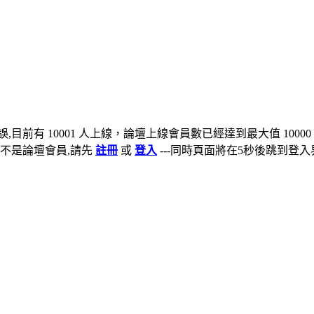
,目前有 10001 人上線，論壇上線會員數已經達到最大值 10000
不是論壇會員,請先
註冊
或
登入
---同時頁面將在5秒後跳到登入