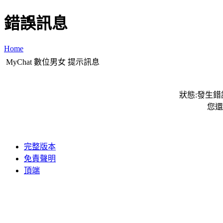
錯誤訊息
Home
MyChat 數位男女 提示訊息
狀態:發生錯誤
您還
完整版本
免責聲明
頂端