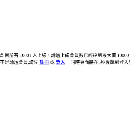
,目前有 10001 人上線，論壇上線會員數已經達到最大值 10000
不是論壇會員,請先
註冊
或
登入
---同時頁面將在5秒後跳到登入