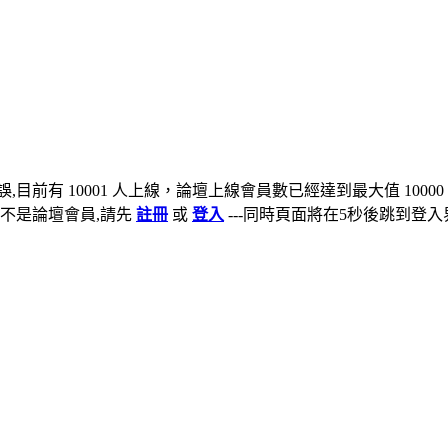
,目前有 10001 人上線，論壇上線會員數已經達到最大值 10000
不是論壇會員,請先
註冊
或
登入
---同時頁面將在5秒後跳到登入