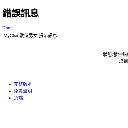
錯誤訊息
Home
MyChat 數位男女 提示訊息
狀態:發生錯誤
您還
完整版本
免責聲明
頂端