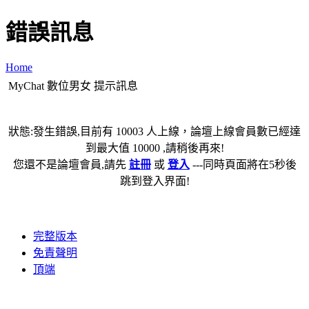
錯誤訊息
Home
MyChat 數位男女 提示訊息
狀態:發生錯誤,目前有 10003 人上線，論壇上線會員數已經達
到最大值 10000 ,請稍後再來!
您還不是論壇會員,請先
註冊
或
登入
---同時頁面將在5秒後
跳到登入界面!
完整版本
免責聲明
頂端