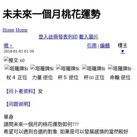
未未來一個月桃花運勢
Home
Home
登入
註冊
發表
列印
載入圖片
樓主
嗯。
引用
|
編輯
▼
2018-01-01 01:59
x
0
杖４
正位
力量
逆位
杯５
逆位
杯10
正位
命輪
逆位
【问卜者资料】
女
【问题说明】
單身
請問未來一個月的桃花運勢如何???
希望可以遇到合適的對象 如果是可以發展感情的當然較好