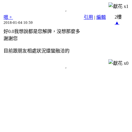
x
1
2樓
嗯。
引用
|
編輯
▲
2018-01-04 10:59
好0.0我想說都是您解牌，沒想那麼多
謝謝您
目前跟朋友相處狀況還蠻融洽的
x
0