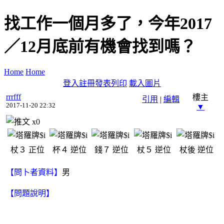
找工作一個月多了，今年2017
／12月底前有機會找到嗎？
Home
Home
登入
註冊
發表
列印
載入圖片
rrrfff
樓主
引用
|
編輯
2017-11-20 22:32
▼
x
0
杖３
正位
杯４
逆位
錢７
逆位
杖５
逆位
杖後
逆位
【問卜者資料】
男
【問題說明】