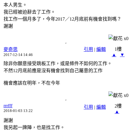
本人男生。
我已經被迫辭去了工作。
找工作一個月多了，今年2017／12月底前有機會找到嗎？
謝謝
x
0
1樓
麥奇思
引用
|
編輯
▲
▼
2017-12-14 14:46
除非你願意接受跳板工作，或是條件不如何的工作。
不然12月底前應是沒有機會找到自己屬意的工作
機會應該在明年，不在今年
x
0
rrrfff
2樓
引用
|
編輯
2018-01-03 13:22
▲
謝謝
我另起一牌陣，也是找工作。