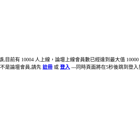
,目前有 10004 人上線，論壇上線會員數已經達到最大值 10000
不是論壇會員,請先
註冊
或
登入
---同時頁面將在5秒後跳到登入