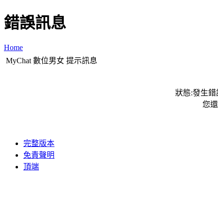
錯誤訊息
Home
MyChat 數位男女 提示訊息
狀態:發生錯誤
您還
完整版本
免責聲明
頂端