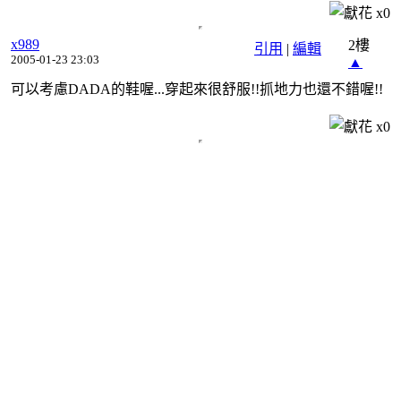
x
0
x989
2樓
引用
|
編輯
2005-01-23 23:03
▲
可以考慮DADA的鞋喔...穿起來很舒服!!抓地力也還不錯喔!!
x
0