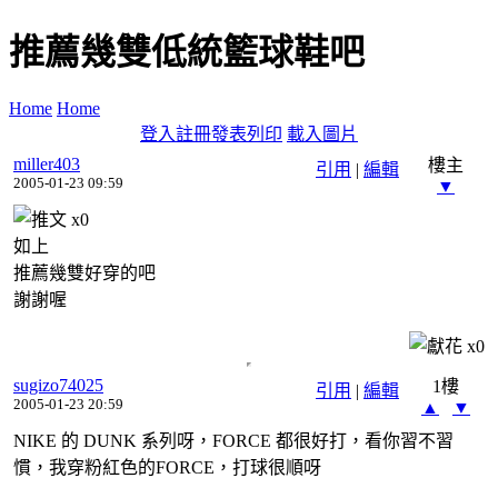
推薦幾雙低統籃球鞋吧
Home
Home
登入
註冊
發表
列印
載入圖片
miller403
樓主
引用
|
編輯
2005-01-23 09:59
▼
x
0
如上
推薦幾雙好穿的吧
謝謝喔
x
0
sugizo74025
1樓
引用
|
編輯
2005-01-23 20:59
▲
▼
NIKE 的 DUNK 系列呀，FORCE 都很好打，看你習不習
慣，我穿粉紅色的FORCE，打球很順呀