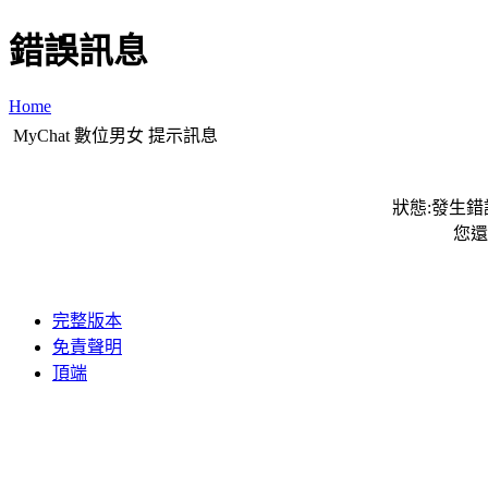
錯誤訊息
Home
MyChat 數位男女 提示訊息
狀態:發生錯誤
您還
完整版本
免責聲明
頂端