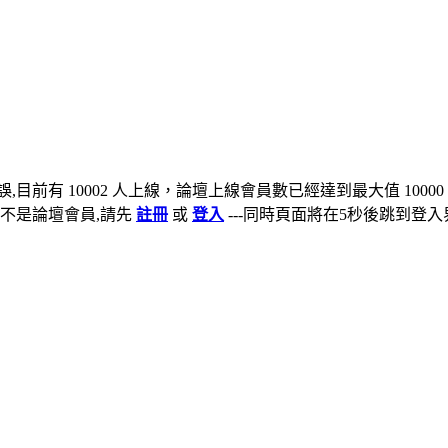
,目前有 10002 人上線，論壇上線會員數已經達到最大值 10000
不是論壇會員,請先
註冊
或
登入
---同時頁面將在5秒後跳到登入