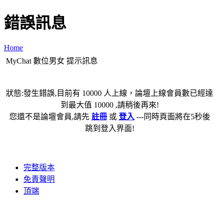
錯誤訊息
Home
MyChat 數位男女 提示訊息
狀態:發生錯誤,目前有 10000 人上線，論壇上線會員數已經達
到最大值 10000 ,請稍後再來!
您還不是論壇會員,請先
註冊
或
登入
---同時頁面將在5秒後
跳到登入界面!
完整版本
免責聲明
頂端