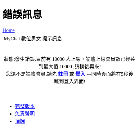
錯誤訊息
Home
MyChat 數位男女 提示訊息
狀態:發生錯誤,目前有 10000 人上線，論壇上線會員數已經達
到最大值 10000 ,請稍後再來!
您還不是論壇會員,請先
註冊
或
登入
---同時頁面將在5秒後
跳到登入界面!
完整版本
免責聲明
頂端