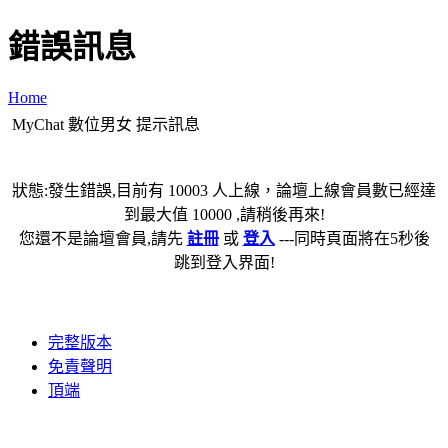
錯誤訊息
Home
MyChat 數位男女 提示訊息
狀態:發生錯誤,目前有 10003 人上線，論壇上線會員數已經達
到最大值 10000 ,請稍後再來!
您還不是論壇會員,請先
註冊
或
登入
---同時頁面將在5秒後
跳到登入界面!
完整版本
免責聲明
頂端