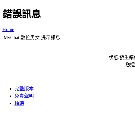
錯誤訊息
Home
MyChat 數位男女 提示訊息
狀態:發生錯誤
您還
完整版本
免責聲明
頂端