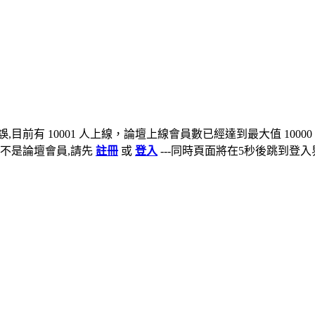
,目前有 10001 人上線，論壇上線會員數已經達到最大值 10000
不是論壇會員,請先
註冊
或
登入
---同時頁面將在5秒後跳到登入