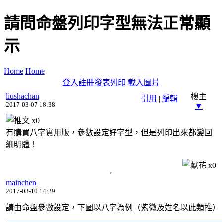
請問命盤列印字型無法正常顯
示
Home
Home
登入
註冊
發表
列印
載入圖片
liushachan
樓主
引用
|
編輯
2017-03-07 18:38
▼
x
0
有購買八字實用版，參數設定好字型，但是列印出來都變回
細明體！
x
0
mainchen
2017-03-10 14:29
請由命盤參數設定，下圖以八字為例（紫微及姓名以此類推）