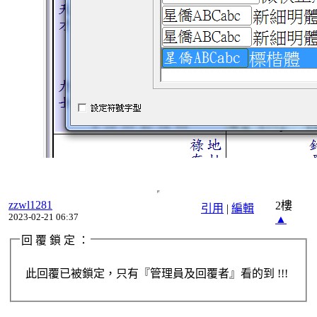
zzwl1281
2樓
引用
|
編輯
2023-02-21 06:37
▲
回 覆 鎖 定 ：
此回覆已被鎖定，只有『管理員及回覆者』看的到 !!!